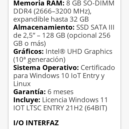
Memoria RAM:
8 GB SO-DIMM
DDR4 (2666–3200 MHz),
expandible hasta 32 GB
Almacenamiento:
SSD SATA III
de 2,5” – 128 GB (opcional 256
GB o más)
Gráficos:
Intel® UHD Graphics
(10ª generación)
Sistema Operativo:
Certificado
para Windows 10 IoT Entry y
Linux
Garantía:
6 meses
Incluye:
Licencia Windows 11
IOT LTSC ENTRY 21H2 (64BIT)
I/O INTERFAZ