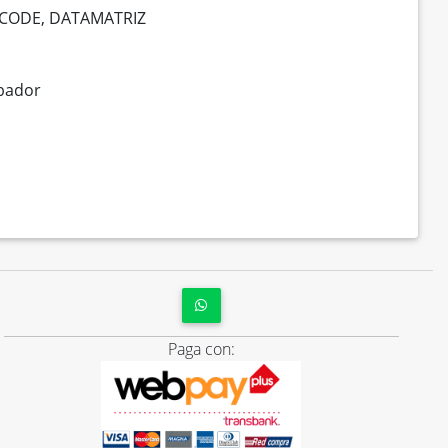
QRCODE, DATAMATRIZ
mbador
Paga con: