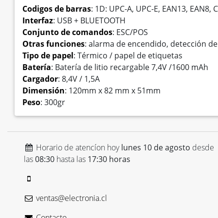
Codigos de barras
: 1D: UPC-A, UPC-E, EAN13, EAN8
Interfaz
: USB + BLUETOOTH
Conjunto de comandos
: ESC/POS
Otras funciones
: alarma de encendido, detección d
Tipo de papel
: Térmico / papel de etiquetas
Batería
: Batería de litio recargable 7,4V /1600 mAh
Cargador
: 8,4V / 1,5A
Dimensión
: 120mm x 82 mm x 51mm
Peso
: 300gr
Horario de atencíon hoy
lunes 10 de agosto
desde
las
08:30
hasta las
17:30 horas
ventas@electronia.cl
Contacto